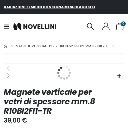
VARIAZIONI TEMPI DI CONSEGNA MESE DI AGOSTO
el
0
Toggle
Cart
Nav
MAGNETE VERTICALE PER VETRI DI SPESSORE MM.8 R10BI2FI1-TR
Vai
alla
fine
della
Vai
Magnete verticale per
galleria
all'inizio
di
della
vetri di spessore mm.8
immagini
galleria
R10BI2FI1-TR
di
immagini
39,00 €